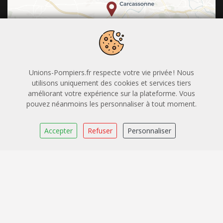
Leaflet
|
OpenStreetMap
CARTO
Union Départementale des Sapeurs-Pompiers de
Unions-Pompiers.fr respecte votre vie privée ! Nous
l'Aude
utilisons uniquement des cookies et services tiers
améliorant votre expérience sur la plateforme. Vous
pouvez néanmoins les personnaliser à tout moment.
BP 1009 Carcassonne
04.68.79.59.70
Accepter
Refuser
Personnaliser
formationudspaude@gmail.com
Certification Qualiopi
Application mobile