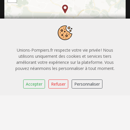
Leaflet
|
OpenStreetMap
CARTO
Union Départementale des Sapeurs-Pompiers de
Unions-Pompiers.fr respecte votre vie privée ! Nous
l'Aveyron
utilisons uniquement des cookies et services tiers
améliorant votre expérience sur la plateforme. Vous
Rue de la Sauvegarde 12031 Rodez
pouvez néanmoins les personnaliser à tout moment.
05.65.77.12.08
Accepter
Refuser
Personnaliser
ud12@sdis12.fr
Certification Qualiopi
Application mobile