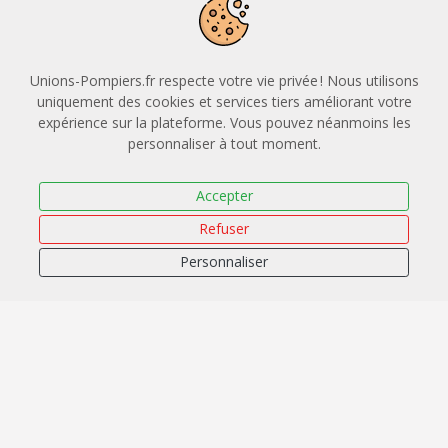
Fonction du représentant légal
Unions-Pompiers.fr respecte votre vie privée ! Nous utilisons
Secteur d'activité
uniquement des cookies et services tiers améliorant votre
expérience sur la plateforme. Vous pouvez néanmoins les
personnaliser à tout moment.
Information recueillie a des fins statistiques
Accepter
Taille de l'entreprise
Refuser
Personnaliser
Information recueillie a des fins statistiques
Je souhaite solliciter une prise en charge OPCO