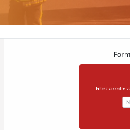
Form
Entrez ci-contre v