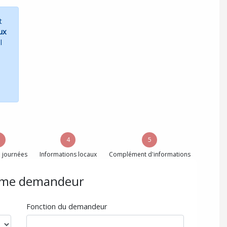
t
ux
Il
4
5
 journées
Informations locaux
Complément d'informations
sme demandeur
Fonction du demandeur