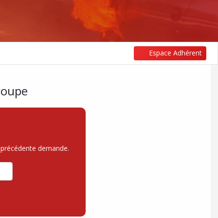
Espace Adhérent
roupe
re précédente demande.