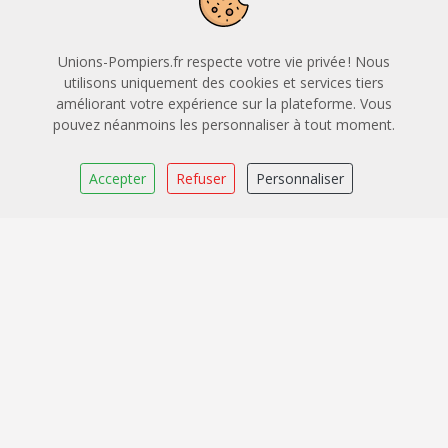
Leaflet
|
OpenStreetMap
CARTO
Unions-Pompiers.fr respecte votre vie privée ! Nous
Union Départementale des Sapeurs-Pompiers des
utilisons uniquement des cookies et services tiers
Landes
améliorant votre expérience sur la plateforme. Vous
pouvez néanmoins les personnaliser à tout moment.
Rocade Rond point de St AVIT 40001 Mont De
Marsan
Accepter
Refuser
Personnaliser
0558852864
sapeurspompiers.ud40@orange.fr
Certification Qualiopi
Application mobile
Légal