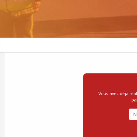
Vous avez déja réal
pa