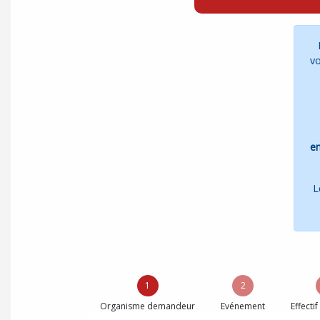
vo
en
L
1
2
Organisme demandeur
Evénement
Effectif