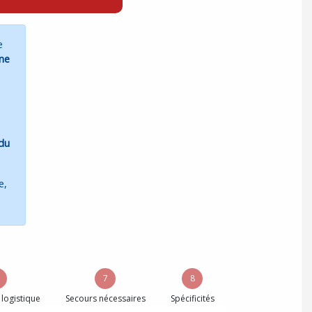
e
une
 du
e,
7
8
 logistique
Secours nécessaires
Spécificités