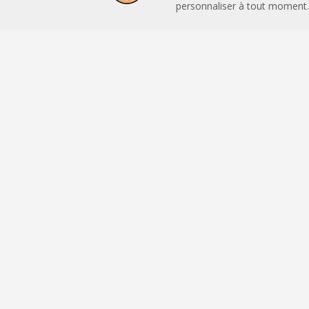
personnaliser à tout moment.
+
−
Leaflet
|
OpenStreetMap
CARTO