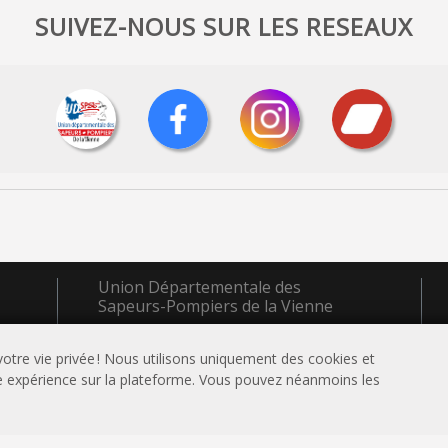
SUIVEZ-NOUS SUR LES RESEAUX
Union Départementale des
Sapeurs-Pompiers de la Vienne
11 avenue Galilée, CS 60120 86961
otre vie privée ! Nous utilisons uniquement des cookies et
FUTUROSCOPE CHASSENEUIL
re expérience sur la plateforme. Vous pouvez néanmoins les
05 49 49 18 56
union.formations@sdis86.net