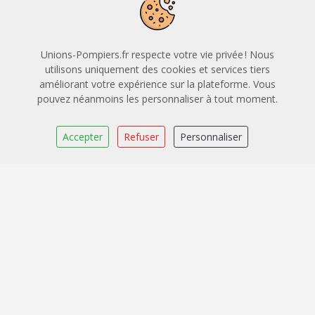
Leaflet
|
OpenStreetMap
CARTO
Union Départementale des Sapeurs-Pompiers de
Unions-Pompiers.fr respecte votre vie privée ! Nous
la Moselle
utilisons uniquement des cookies et services tiers
améliorant votre expérience sur la plateforme. Vous
3 rue de Bort les Orgues 57072 Saint Julien les Metz
pouvez néanmoins les personnaliser à tout moment.
57072 Saint Julien les Metz 57072 Saint Julien les Metz
03 87 79 45 62
Accepter
Refuser
Personnaliser
udsp57@sdis57.fr
Application mobile
Légal