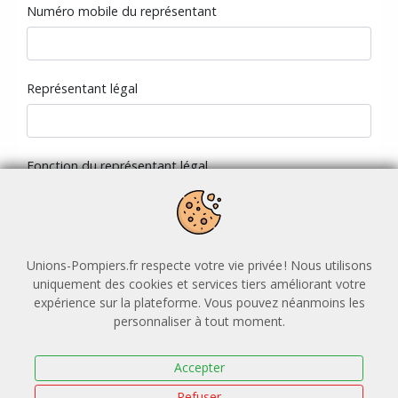
Numéro mobile du représentant
Représentant légal
Fonction du représentant légal
Secteur d'activité
Unions-Pompiers.fr respecte votre vie privée ! Nous utilisons
uniquement des cookies et services tiers améliorant votre
expérience sur la plateforme. Vous pouvez néanmoins les
Information recueillie a des fins statistiques
personnaliser à tout moment.
Taille de l'entreprise
Accepter
Refuser