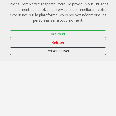
Unions-Pompiers.fr respecte votre vie privée ! Nous utilisons
Leaflet
|
OpenStreetMap
CARTO
uniquement des cookies et services tiers améliorant votre
expérience sur la plateforme. Vous pouvez néanmoins les
Union Départementale des Sapeurs-Pompiers du
personnaliser à tout moment.
Morbihan
Accepter
40 rue Jean Jaurès 56000 Vannes
Refuser
0297545636
Personnaliser
secourisme@udsp56.fr
Application mobile
Légal
Mentions légales