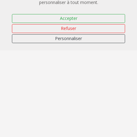
−
personnaliser à tout moment.
Accepter
Refuser
Personnaliser
Leaflet
|
OpenStreetMap
CARTO
Union Départementale des Sapeurs-Pompiers de
la Seine-Maritime
2 Rue du Colonel Trupel 76190 Yvetot
02.32.70.44.35
udsp76@gmail.com
Certification Qualiopi
Application mobile