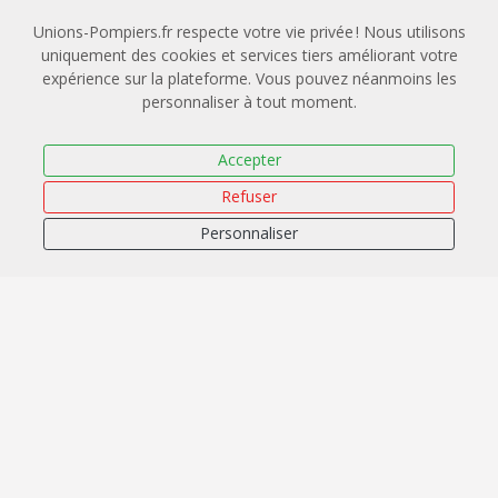
Secteur d'activité
Unions-Pompiers.fr respecte votre vie privée ! Nous utilisons
uniquement des cookies et services tiers améliorant votre
expérience sur la plateforme. Vous pouvez néanmoins les
Information recueillie a des fins statistiques
personnaliser à tout moment.
Taille de l'entreprise
Accepter
Refuser
Information recueillie a des fins statistiques
Personnaliser
Je souhaite solliciter une prise en charge OPCO