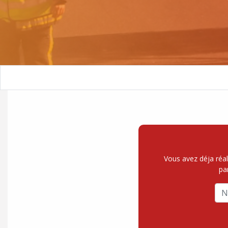
Vous avez déja réal
pa