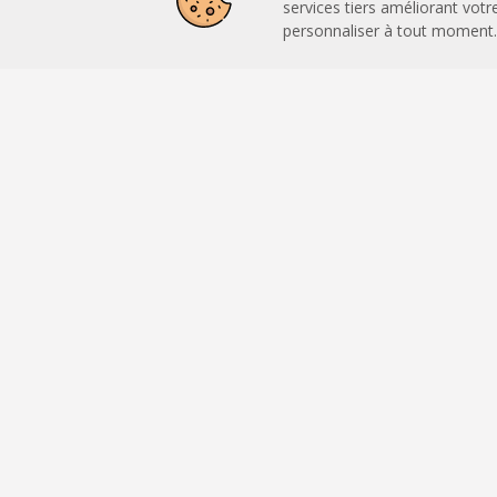
services tiers améliorant vot
personnaliser à tout moment.
+
−
Leaflet
|
OpenStreetMap
CARTO