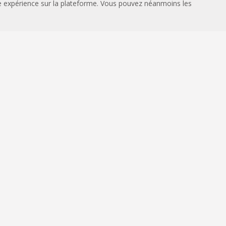
re expérience sur la plateforme. Vous pouvez néanmoins les
Union Départementale des
Sapeurs-Pompiers du Maine-et-
Loire
6 avenue du Grand Périgné 49070
BEAUCOUZE 49070 BEAUCOUZE
02.41.33.21.39
amandine.udsp-49@outlook.fr