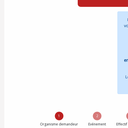
vo
en
L
1
2
Organisme demandeur
Evénement
Effectif