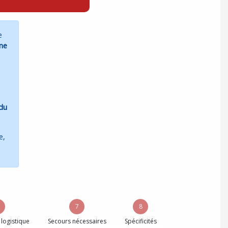
e
une
 du
e,
7
8
 logistique
Secours nécessaires
Spécificités