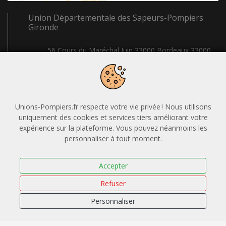
Union Départementale des Sapeurs-Pompiers
Gironde
56 Cours du Maréchal Juin 33000 Bordeaux 33000
Bordeaux
05.56.99.81.68
formation@udsp33.fr
Unions-Pompiers.fr respecte votre vie privée ! Nous utilisons
Certification Qualiopi
uniquement des cookies et services tiers améliorant votre
expérience sur la plateforme. Vous pouvez néanmoins les
Application mobile
personnaliser à tout moment.
Accepter
Refuser
Légal
Personnaliser
Mentions légales